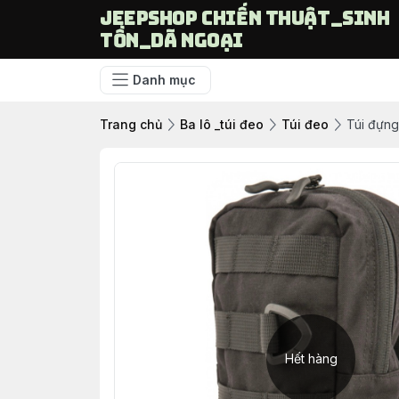
Jeepshop chiến thuật_sinh
tồn_dã ngoại
Danh mục
Trang chủ
Ba lô _túi đeo
Túi đeo
Túi đựn
Hết hàng