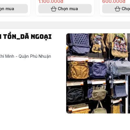
1.100.000đ
600.000đ
ọn mua
Chọn mua
Chọ
h tồn_dã ngoại
hí Minh - Quận Phú Nhuận