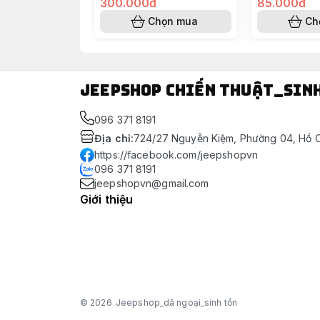
300.000đ
85.000đ
Chọn mua
Ch
Jeepshop chiến thuật_sin
096 371 8191
Địa chỉ
:
724/27 Nguyễn Kiệm, Phường 04, Hồ C
https://facebook.com/jeepshopvn
096 371 8191
jeepshopvn@gmail.com
Giới thiệu
© 2026
Jeepshop_dã ngoại_sinh tồn