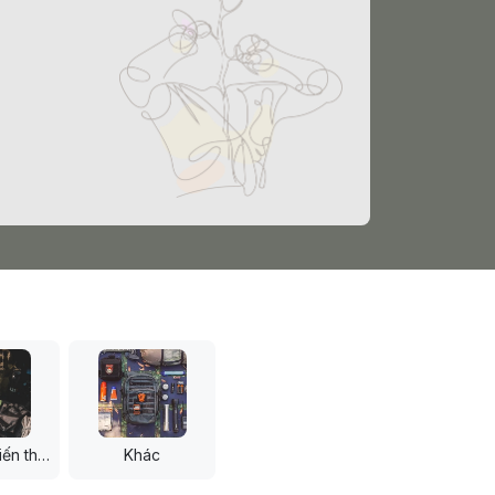
Phụ kiện chiến thuật_Helmet_protect
Khác