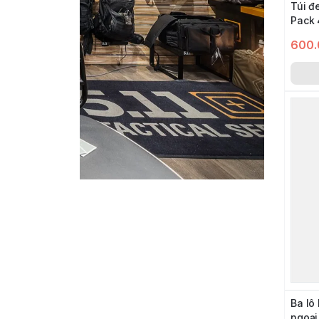
Túi đ
Pack 
600.
Ba lô
ngoại_