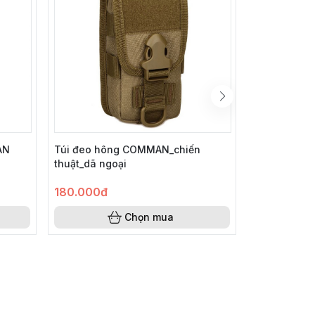
AN
Túi đeo hông COMMAN_chiến
Túi đeo ch
thuật_dã ngoại
_dã ngoại
180.000đ
450.000đ
Chọn mua