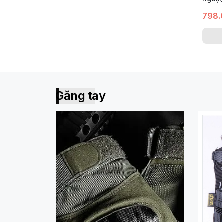
798.
Găng tay