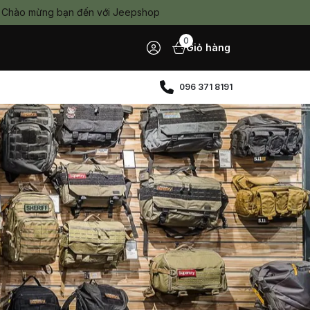
bạn đến với Jeepshop
0
Giỏ hàng
096 371 8191