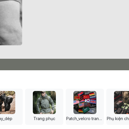
ày_dép
Trang phục
Patch_velcro trang trí