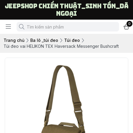
Jeepshop chiến thuật_sinh tồn_dã
ngoại
0
Trang chủ
Ba lô _túi đeo
Túi đeo
Túi đeo vai HELIKON TEX Haversack Messenger Bushcraft