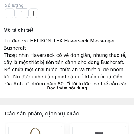
Số lượng
Mô tả chi tiết
Túi đeo vai HELIKON TEX Haversack Messenger
Bushcraft
Thoạt nhìn Haversack có vẻ đơn giản, nhưng thực tế,
đây là một thiết bị tiên tiến dành cho dòng Bushcraft.
Nó chứa một chai nước, thức ăn và thiết bị để nhóm
lửa. Nó được che bằng một nắp có khóa cài cổ điển
của Anh từ những năm 80. Ở túi trước, có thể gắn các
Đọc thêm nội dung
miếng chèn từ hệ thống VIS. Bạn có thể đặt một chiếc
rìu, một cái cưa..Có thể gắn thêm thiết bị vào dây đeo
MOLLE/PALS. Nó được mang theo thoải mái trên một
dây đeo dày 50 mm. Haversack là một chiếc túi hiện
Các sản phẩm, dịch vụ khác
đại với vẻ ngoài gợi nhớ đến thiết bị của thế kỷ trước.
Thông số kỹ thuật: