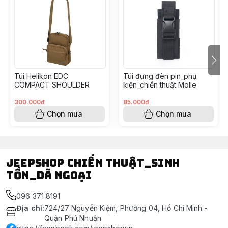
#tuideocheo #tuiquandoi #tactical #comman #bag
#dangoai #dulich #quandoi #army
Túi Helikon EDC
Túi đựng đèn pin_phụ
COMPACT SHOULDER
kiện_chiến thuật Molle
300.000đ
85.000đ
Chọn mua
Chọn mua
Jeepshop chiến thuật_sinh
tồn_dã ngoại
096 371 8191
Địa chỉ
:
724/27 Nguyễn Kiệm, Phường 04, Hồ Chí Minh -
Quận Phú Nhuận