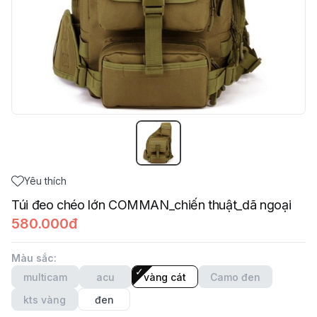
Yêu thích
Túi đeo chéo lớn COMMAN_chiến thuật_dã ngoại
580.000đ
Màu sắc
:
multicam
acu
vàng cát
Camo đen
kts vàng
đen