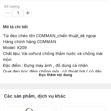
Số lượng
Mô tả chi tiết
Túi đeo chéo lớn COMMAN_chiến thuật_dã ngoại
Hàng chính hãng COMMAN
Model: X209
Chất liệu: Vải oxford chống thấm nước và chống mài
mòn
Đặc điểm : Đựng máy ảnh , đồ dùng cá nhân
Quai đeo bọc đệm chống mỏi , có thoát hơi ( có dây
Đọc thêm nội dung
trợ lực )
Có thể đựng được các dòng máy tính bảng lớn , đồ
dùng cá nhân ...
Kích thước: 42(cao) x 28(ngang)x 17 cm(rộng)
Các sản phẩm, dịch vụ khác
Trọng lượng khô: 800 g
#chienthuat #tuichienthuat #tuilinh #đeocheolinh