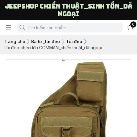
Jeepshop chiến thuật_sinh tồn_dã
ngoại
0
Trang chủ
Ba lô _túi đeo
Túi đeo
Túi đeo chéo lớn COMMAN_chiến thuật_dã ngoại