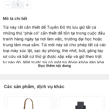
Mô tả chi tiết
Túi này rất cần thiết để Tuyến Đô thị lưu giữ tất cả
những thứ 'phải có' cần thiết để tồn tại trong cuộc đấu
tranh hàng ngày tại nơi làm việc, trường đại học hoặc
trung tâm mua sắm. Túi mới này sẽ cho phép tất cả các
loại máy xúc lật, sạc dự phòng, thẻ nhớ, bút, găng tay
sơ cứu và bất cứ thứ gì được sắp xếp và giữ theo trật
tự nào đó. Mặt trước túi có một túi đóng khóa dán khá
Đọc thêm nội dung
lớn để đựng điện thoại thông minh cỡ lớn hoặc ổ đĩa
ngoài. Nắp túi có một bảng ID khóa dán trên đó.
Thành trong của túi có một ngăn lớn có thể tháo rời,
được buộc chặt bằng khóa dán. Nó có thể được tháo
Các sản phẩm, dịch vụ khác
ra và gắn vào một bảng khóa dán khác (ba lô hoặc áo
khoác) hoặc được vô hiệu hóa bằng bảng khóa Velcro
vòng để tránh bị vướng vào các thiết bị khác.