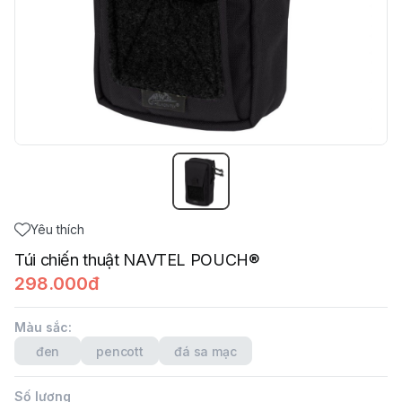
Yêu thích
Túi chiến thuật NAVTEL POUCH®
298.000đ
Màu sắc
:
đen
pencott
đá sa mạc
Số lượng