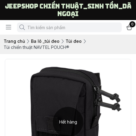
Jeepshop chiến thuật_sinh tồn_dã
ngoại
0
Trang chủ
Ba lô _túi đeo
Túi đeo
Túi chiến thuật NAVTEL POUCH®
Hết hàng