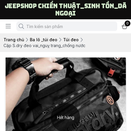
Jeepshop chiến thuật_sinh tồn_dã
ngoại
0
Trang chủ
Ba lô _túi đeo
Túi đeo
Cặp S.dry đeo vai_nguỵ trang_chống nước
Hết hàng