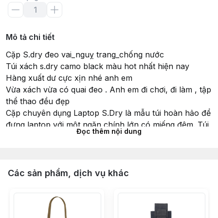
Mô tả chi tiết
Cặp S.dry đeo vai_nguỵ trang_chống nước
Túi xách s.dry camo black màu hot nhất hiện nay
Hàng xuất dư cực xịn nhé anh em
Vừa xách vừa có quai đeo . Anh em đi chơi, đi làm , tập
thể thao đều đẹp
Cặp chuyên dụng Laptop S.Dry là mẫu túi hoàn hảo để
đựng laptop với một ngăn chính lớn có miếng đệm. Túi
Đọc thêm nội dung
trước cặp có khóa zip, dây đeo có khả năng điều chỉnh
độ dài phù hợp với chiều cao của người đeo. Với sản
phẩm này, bạn có thể chứa được rất nhiều đồ ngoài
laptop như điện thoại, chìa khóa, ví,...
Các sản phẩm, dịch vụ khác
Bên cạnh đó, một ưu điểm nổi bật của cặp chuyên
dụng Laptop S.Dry là khả năng chống nước cực tốt,
nhờ vậy mà các vật dụng trong túi được đảm bảo an