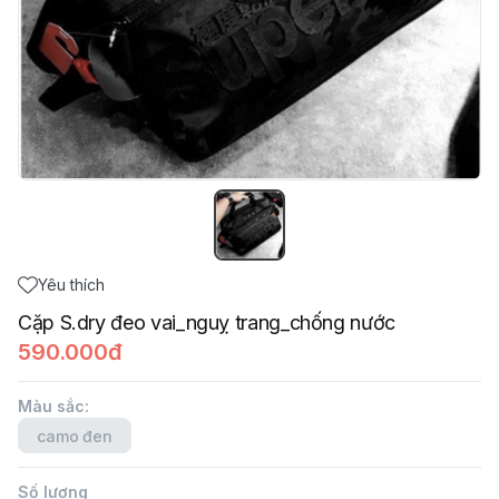
Yêu thích
Cặp S.dry đeo vai_nguỵ trang_chống nước
590.000đ
Màu sắc
:
camo đen
Số lượng