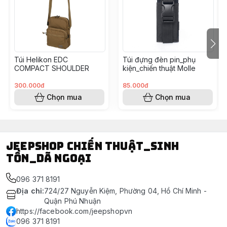
toàn.
- Kích thước: 30cm x 45cm x 10cm
- Chất liệu: 100% polyester chống nước cực tốt
#capdeovai #caplinh #tuideovai #quandoi #nguytra
#linh #cap
Túi Helikon EDC
Túi đựng đèn pin_phụ
COMPACT SHOULDER
kiện_chiến thuật Molle
300.000đ
85.000đ
Chọn mua
Chọn mua
Jeepshop chiến thuật_sinh
tồn_dã ngoại
096 371 8191
Địa chỉ
:
724/27 Nguyễn Kiệm, Phường 04, Hồ Chí Minh -
Quận Phú Nhuận
https://facebook.com/jeepshopvn
096 371 8191