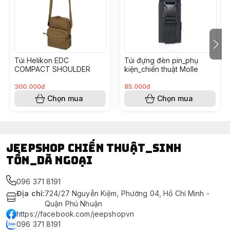
toàn.
- Kích thước: 30cm x 45cm x 10cm
- Chất liệu: 100% polyester chống nước cực tốt
#capdeovai #caplinh #tuideovai #quandoi #nguytra
#linh #cap
Túi Helikon EDC
Túi đựng đèn pin_phụ
COMPACT SHOULDER
kiện_chiến thuật Molle
300.000đ
85.000đ
Chọn mua
Chọn mua
Jeepshop chiến thuật_sinh
tồn_dã ngoại
096 371 8191
Địa chỉ
:
724/27 Nguyễn Kiệm, Phường 04, Hồ Chí Minh -
Quận Phú Nhuận
https://facebook.com/jeepshopvn
096 371 8191