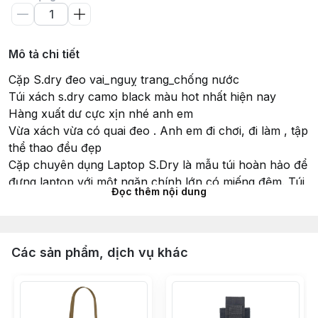
Mô tả chi tiết
Cặp S.dry đeo vai_nguỵ trang_chống nước
Túi xách s.dry camo black màu hot nhất hiện nay
Hàng xuất dư cực xịn nhé anh em
Vừa xách vừa có quai đeo . Anh em đi chơi, đi làm , tập
thể thao đều đẹp
Cặp chuyên dụng Laptop S.Dry là mẫu túi hoàn hảo để
đựng laptop với một ngăn chính lớn có miếng đệm. Túi
Đọc thêm nội dung
trước cặp có khóa zip, dây đeo có khả năng điều chỉnh
độ dài phù hợp với chiều cao của người đeo. Với sản
phẩm này, bạn có thể chứa được rất nhiều đồ ngoài
laptop như điện thoại, chìa khóa, ví,...
Các sản phẩm, dịch vụ khác
Bên cạnh đó, một ưu điểm nổi bật của cặp chuyên
dụng Laptop S.Dry là khả năng chống nước cực tốt,
nhờ vậy mà các vật dụng trong túi được đảm bảo an