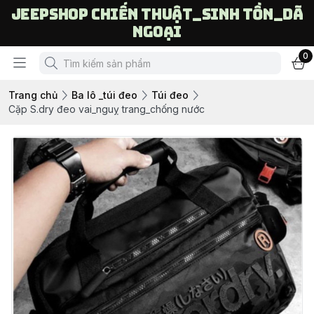
Jeepshop chiến thuật_sinh tồn_dã
ngoại
0
Trang chủ
Ba lô _túi đeo
Túi đeo
Cặp S.dry đeo vai_nguỵ trang_chống nước