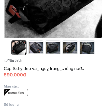
Yêu thích
Cặp S.dry đeo vai_nguỵ trang_chống nước
590.000đ
Màu sắc
:
camo đen
Số lượng