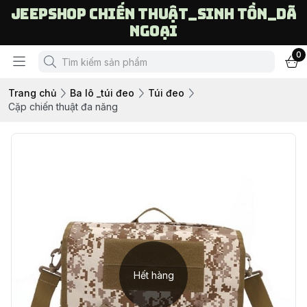
Jeepshop chiến thuật_sinh tồn_dã
ngoại
0
Trang chủ
Ba lô _túi đeo
Túi đeo
Cặp chiến thuật đa năng
Hết hàng