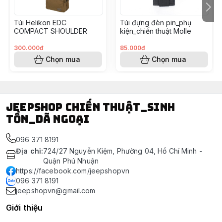
Túi Helikon EDC
Túi đựng đèn pin_phụ
COMPACT SHOULDER
kiện_chiến thuật Molle
300.000đ
85.000đ
Chọn mua
Chọn mua
Jeepshop chiến thuật_sinh
tồn_dã ngoại
096 371 8191
Địa chỉ
:
724/27 Nguyễn Kiệm, Phường 04, Hồ Chí Minh -
Quận Phú Nhuận
https://facebook.com/jeepshopvn
096 371 8191
jeepshopvn@gmail.com
Giới thiệu