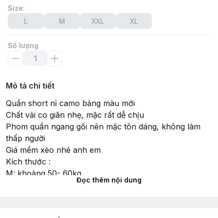
Size
:
L
M
XXL
XL
Số lượng
Mô tả chi tiết
Quần short nỉ camo bảng màu mới
Chất vải co giãn nhẹ, mặc rất dễ chịu
Phom quần ngang gối nên mặc tôn dáng, không làm
thấp người
Giá mềm xèo nhé anh em
Kích thước :
M: khoảng 50- 60kg
Đọc thêm nội dung
L : khoảng 60- 65kg
XL: khoảng 65- 75kg
XXL: khoảng 75 - 80kg