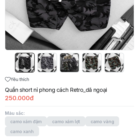
Yêu thích
Quần short nỉ phong cách Retro_dã ngoại
250.000đ
Màu sắc
:
camo xám đậm
camo xám lợt
camo vàng
camo xanh