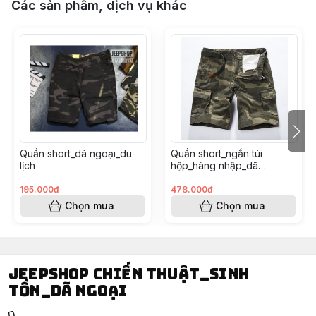
#shortcamo #shortni #quanngan #shortlinh
Các sản phẩm, dịch vụ khác
Quần short_dã ngoại_du
Quần short_ngắn túi
lịch
hộp_hàng nhập_dã
ngoại_du lịch
195.000đ
478.000đ
Chọn mua
Chọn mua
Jeepshop chiến thuật_sinh
tồn_dã ngoại