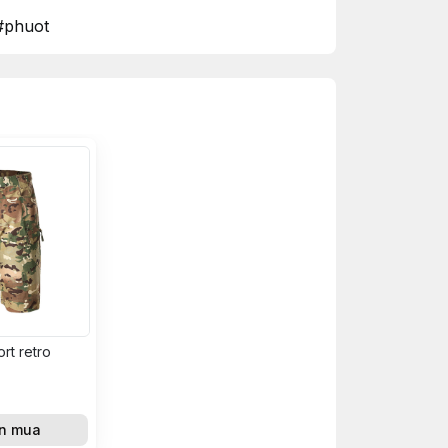
#phuot
rt retro
n mua