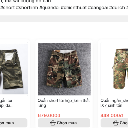
n, ma sát cường độ cao
short #shortlinh #quandoi #chienthuat #dangoai #dulich 
gắn túi
Quần short túi hộp_kèm thắt
Quần ngắn_sho
ập_dã
lưng
IX7_sinh tồn
679.000đ
448.000đ
ọn mua
Chọn mua
Chọ