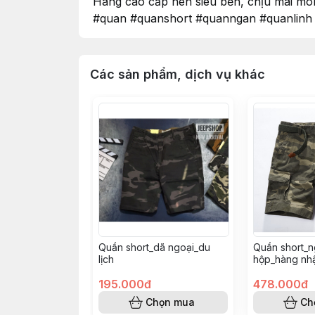
Hàng cao cấp nên siêu bền, chịu mài mò
#quan #quanshort #quanngan #quanlinh #
Các sản phẩm, dịch vụ khác
Quần short_dã ngoại_du
Quần short_n
lịch
hộp_hàng nh
ngoại_du lịch
195.000đ
478.000đ
Chọn mua
Ch