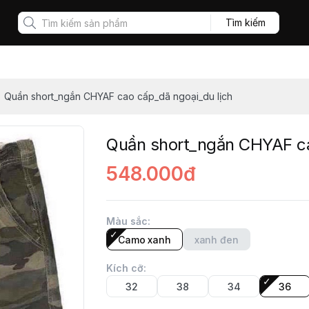
Tìm kiếm
Quần short_ngắn CHYAF cao cấp_dã ngoại_du lịch
Quần short_ngắn CHYAF ca
548.000đ
Màu sắc
:
Camo xanh
xanh đen
Kích cỡ
:
32
38
34
36