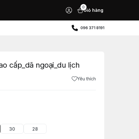
0
Giỏ hàng
096 371 8191
o cấp_dã ngoại_du lịch
Yêu thích
30
28