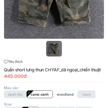
Yêu thích
Quần short lưng thun CHYAF_dã ngoại_chiến thuật
445.000đ
Màu sắc
:
xanh rêu
camo xanh
woodland
navy
Size
: