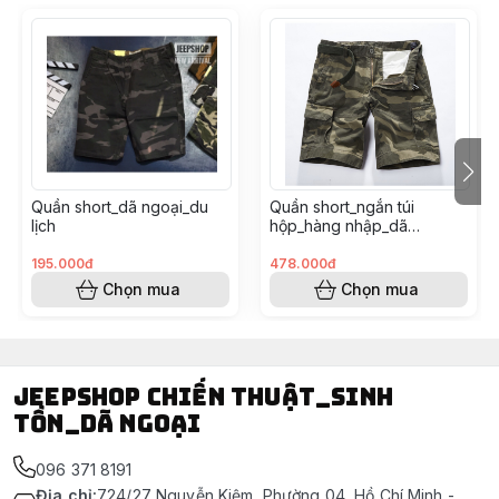
lần
Size
S/28 vòng eo 72 - 80cm
M/30 vòng eo 76 - 84cm
L/32 vòng eo 80 - 88cm
XL/34 vòng eo 84 - 92cm
XXL/36 vòng eo 88 - 98cm
Quần short_dã ngoại_du
Quần short_ngắn túi
#quantuihop #shorttuihop #quanlungtuihop
lịch
hộp_hàng nhập_dã
#quanshortlinh #quantuihop #quanngantuihop
ngoại_du lịch
#kakituihop #quanshort #quanngan #quanlungthun
195.000đ
478.000đ
#camo #tactical #quandoi #linh #dangoai #phuot
Chọn mua
Chọn mua
#dulich
Jeepshop chiến thuật_sinh
tồn_dã ngoại
096 371 8191
Địa chỉ
:
724/27 Nguyễn Kiệm, Phường 04, Hồ Chí Minh -