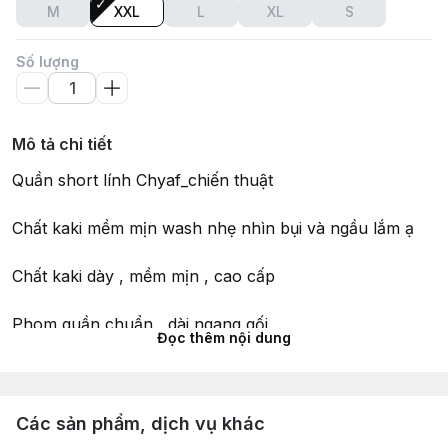
M
XXL
L
XL
S
Số lượng
Mô tả chi tiết
Quần short lính Chyaf_chiến thuật
Chất kaki mềm mịn wash nhẹ nhìn bụi và ngầu lắm ạ
Chất kaki dày , mềm mịn , cao cấp
Phom quần chuẩn , dài ngang gối
Đọc thêm nội dung
Phù hợp với các hoạt động vui chơi, dã ngoại, du lịch,
phượt ...
Các sản phẩm, dịch vụ khác
Hàng chính hãng Chyaf , không đúng xin đền gấp 10