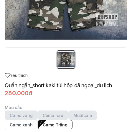
Yêu thích
Quần ngắn_short kaki túi hộp dã ngoại_du lịch
280.000đ
Màu sắc
:
Camo vàng
Camo nâu
Mutilcam
Camo xanh
Camo Trắng