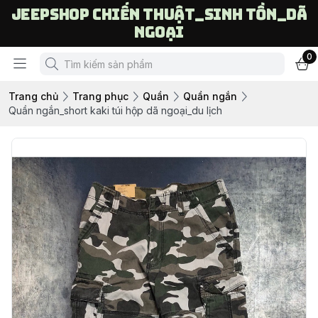
Jeepshop chiến thuật_sinh tồn_dã
ngoại
0
Trang chủ
Trang phục
Quần
Quần ngắn
Quần ngắn_short kaki túi hộp dã ngoại_du lịch