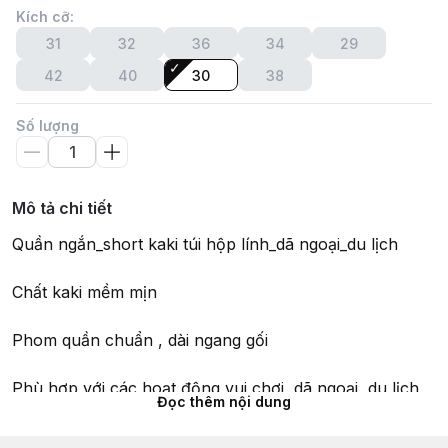
Kích cỡ
:
31
32
36
34
29
42
40
30
38
Số lượng
Mô tả chi tiết
Quần ngắn_short kaki túi hộp lính_dã ngoại_du lịch
Chất kaki mềm mịn
Phom quần chuẩn , dài ngang gối
Phù hợp với các hoạt động vui chơi, dã ngoại, du lịch,
Đọc thêm nội dung
phượt ...