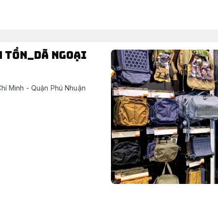
h tồn_dã ngoại
hí Minh - Quận Phú Nhuận