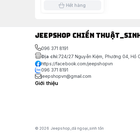
Hết hàng
Jeepshop chiến thuật_sin
096 371 8191
Địa chỉ
:
724/27 Nguyễn Kiệm, Phường 04, Hồ C
https://facebook.com/jeepshopvn
096 371 8191
jeepshopvn@gmail.com
Giới thiệu
© 2026
Jeepshop_dã ngoại_sinh tồn