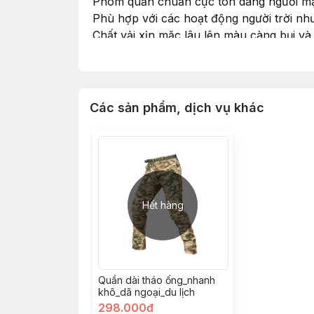
Phom quần chuẩn cực tôn dáng người m
Phù hợp với các hoạt động người trời như 
Chất vải xịn mặc lâu lên màu càng bụi và 
#quan #quandai #quankaki #dangoai #phuo
Các sản phẩm, dịch vụ khác
Hết hàng
Quần dài tháo ống_nhanh
khô_dã ngoại_du lịch
298.000đ