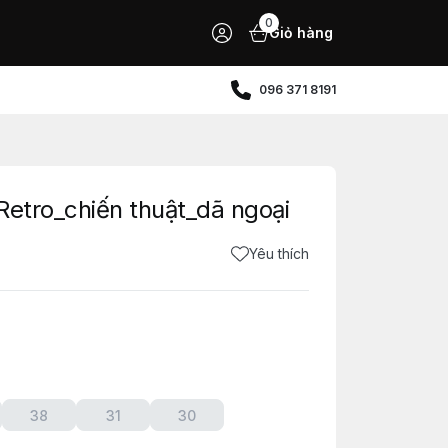
0
Giỏ hàng
096 371 8191
Retro_chiến thuật_dã ngoại
Yêu thích
38
31
30