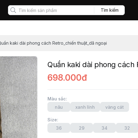
Tìm kiếm
uần kaki dài phong cách Retro_chiến thuật_dã ngoại
Quần kaki dài phong cách 
698.000đ
Màu sắc
:
nâu
xanh lính
vàng cát
Size
:
36
29
34
32