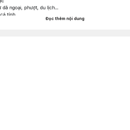
ặc
dã ngoại, phượt, du lịch...
cá tính
Đọc thêm nội dung
t #pant #tactical #chienthuat #dulich #kaki