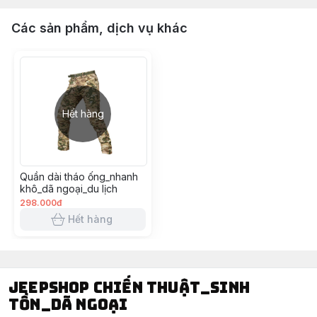
#dulich
Các sản phẩm, dịch vụ khác
Hết hàng
Quần dài tháo ống_nhanh
khô_dã ngoại_du lịch
298.000đ
Hết hàng
Jeepshop chiến thuật_sinh
tồn_dã ngoại