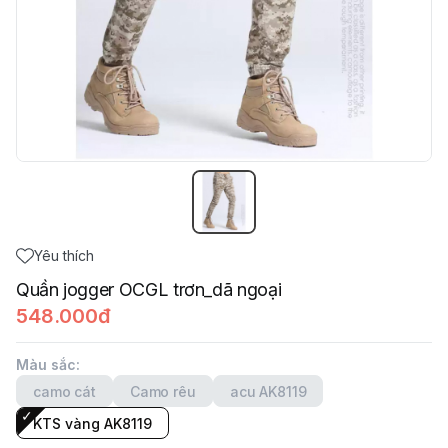
Yêu thích
Quần jogger OCGL trơn_dã ngoại
548.000đ
Màu sắc
:
camo cát
Camo rêu
acu AK8119
KTS vàng AK8119