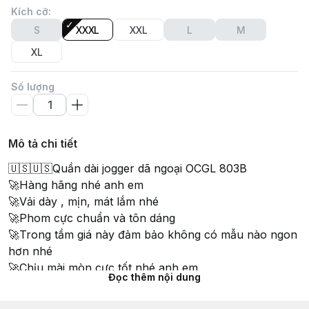
Kích cỡ
:
S
XXXL
XXL
L
M
XL
Số lượng
Mô tả chi tiết
🇺🇸🇺🇸Quần dài jogger dã ngoại OCGL 803B
🚀Hàng hãng nhé anh em
🚀Vải dày , mịn, mát lắm nhé
🚀Phom cực chuẩn và tôn dáng
🚀Trong tầm giá này đảm bảo không có mẫu nào ngon
hơn nhé
🚀Chịu mài mòn cực tốt nhé anh em
Đọc thêm nội dung
#quandai #jogger #quanlinh #quanjogger #chienthuat
#tuihop #joggerlinh #dangoai #chienthuat #phuot