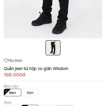
Yêu thích
Quần jean túi hộp co giãn Wisdom
198.000đ
Màu sắc
:
Đen
Xám
Size
: