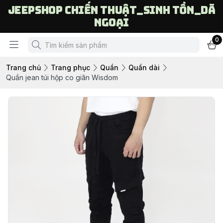
Jeepshop chiến thuật_sinh tồn_dã
ngoại
0
Trang chủ
Trang phục
Quần
Quần dài
Quần jean túi hộp co giãn Wisdom