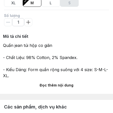
XL
M
L
S
Số lượng
Mô tả chi tiết
Quần jean túi hộp co giãn
- Chất Liệu: 98% Cotton, 2% Spandex.
- Kiểu Dáng: Form quần rộng suông với 4 size: S-M-L-
XL.
Đọc thêm nội dung
- Màu sắc: 2 màu Đen-Xám.
-Mặc cực kỳ thoải mái dễ chịu nhé anh em
Các sản phẩm, dịch vụ khác
_Giá cực bèo nhèo nhé anh em