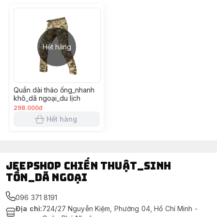
#jean #tuihop #thun #cogian #jeantuihop
Hết hàng
Quần dài tháo ống_nhanh
khô_dã ngoại_du lịch
298.000đ
Hết hàng
Jeepshop chiến thuật_sinh
tồn_dã ngoại
096 371 8191
Địa chỉ
:
724/27 Nguyễn Kiệm, Phường 04, Hồ Chí Minh -