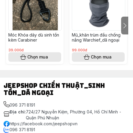
Móc Khóa dây dù sinh tồn
Mũ_khăn trùm đầu chống
kèm Carabiner
nắng Warchief_dã ngoại
39.000đ
99.000đ
Chọn mua
Chọn mua
Jeepshop chiến thuật_sinh
tồn_dã ngoại
096 371 8191
Địa chỉ
:
724/27 Nguyễn Kiệm, Phường 04, Hồ Chí Minh -
Quận Phú Nhuận
https://facebook.com/jeepshopvn
096 371 8191