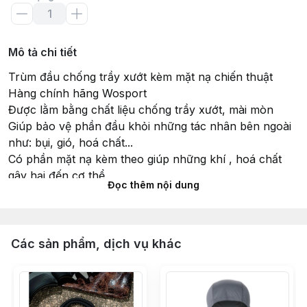
Mô tả chi tiết
Trùm đầu chống trầy xướt kèm mặt nạ chiến thuật
Hàng chính hãng Wosport
Được lằm bằng chất liệu chống trầy xướt, mài mòn
Giúp bảo vệ phần đầu khỏi những tác nhân bên ngoài
như: bụi, gió, hoá chất...
Có phần mặt nạ kèm theo giúp những khí , hoá chất
gây hại đến cơ thể
Đọc thêm nội dung
#trumdau #trummat #matna #phongdoc #chongdoc
#chienthuat #linh #quandoi #dangoai #dulich
Các sản phẩm, dịch vụ khác