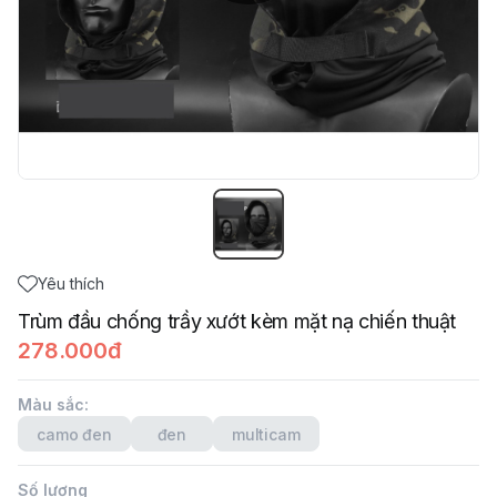
Yêu thích
Trùm đầu chống trầy xướt kèm mặt nạ chiến thuật
278.000đ
Màu sắc
:
camo đen
đen
multicam
Số lượng