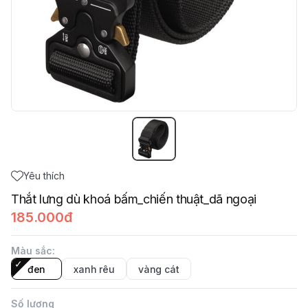
Yêu thích
Thắt lưng dù khoá bấm_chiến thuật_dã ngoại
185.000đ
Màu sắc
:
đen
xanh rêu
vàng cát
Số lượng