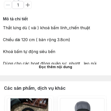
Mô tả chi tiết
Thắt lưng dù ( vải ) khoá bấm lính_chiến thuật
Chiều dài 120 cm ( bản rộng 3.8cm)
Khoá bấm tự động siêu bền
Dùng cho các hoạt động quân sự, phượt , leo núi
Đọc thêm nội dung
#thatlungvai #daynit #thatlung #thatlunglinh
#daynitquandoi #thatlungquandoi #thatlungchienthuat
#dangoai #daylung #chienthuat #daithatlung #sinhton
Các sản phẩm, dịch vụ khác
#dulich #khoabam #thatlungkhoabam #tudong