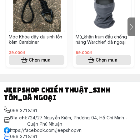
Móc Khóa dây dù sinh tồn
Mũ_khăn trùm đầu chống
kèm Carabiner
nắng Warchief_dã ngoại
39.000đ
99.000đ
Chọn mua
Chọn mua
Jeepshop chiến thuật_sinh
tồn_dã ngoại
096 371 8191
Địa chỉ
:
724/27 Nguyễn Kiệm, Phường 04, Hồ Chí Minh -
Quận Phú Nhuận
https://facebook.com/jeepshopvn
096 371 8191