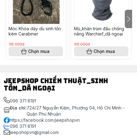
Móc Khóa dây dù sinh tồn
Mũ_khăn trùm đầu chống
kèm Carabiner
nắng Warchief_dã ngoại
39.000đ
99.000đ
Chọn mua
Chọn mua
Jeepshop chiến thuật_sinh
tồn_dã ngoại
096 371 8191
Địa chỉ
:
724/27 Nguyễn Kiệm, Phường 04, Hồ Chí Minh -
Quận Phú Nhuận
https://facebook.com/jeepshopvn
096 371 8191
jeepshopvn@gmail.com