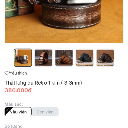
Yêu thích
Thắt lưng da Retro 1 kim ( 3.3mm)
380.000đ
Màu sắc
:
Nâu viền
Đen viền
Số lượng