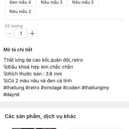
Đen mẫu 4
Nâu mẫu 3
Nâu mẫu 5
Nâu mẫu 2
Số lượng
Mô tả chi tiết
Thắt lưng da cao bồi_quân đội_retro
🚀Đầu khoá hợp kim chắc chắn
🚀Kích thước bản : 3.8 mm
🚀Có 2 màu nâu và đen cá tính
#thatlung #retro #vinstage #codien #thatlungmy
#daynit
Các sản phẩm, dịch vụ khác