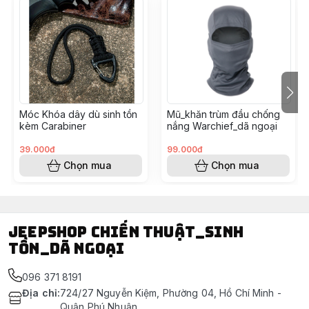
Móc Khóa dây dù sinh tồn
Mũ_khăn trùm đầu chống
kèm Carabiner
nắng Warchief_dã ngoại
39.000đ
99.000đ
Chọn mua
Chọn mua
Jeepshop chiến thuật_sinh
tồn_dã ngoại
096 371 8191
Địa chỉ
:
724/27 Nguyễn Kiệm, Phường 04, Hồ Chí Minh -
Quận Phú Nhuận