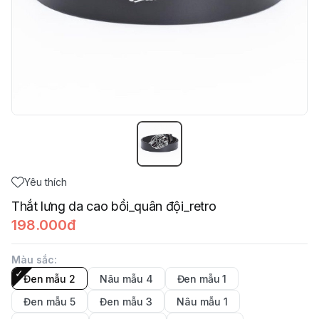
Yêu thích
Thắt lưng da cao bồi_quân đội_retro
198.000đ
Màu sắc
:
Đen mẫu 2
Nâu mẫu 4
Đen mẫu 1
Đen mẫu 5
Đen mẫu 3
Nâu mẫu 1