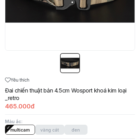
Yêu thích
Đai chiến thuật bản 4.5cm Wosport khoá kim loại
_retro
465.000đ
Màu ắc
:
multicam
vàng cát
đen