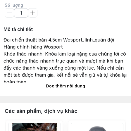
Số lượng
Mô tả chi tiết
Đai chiến thuật bản 4.5cm Wosport_lính_quân đội
Hàng chính hãng Wosport
Khóa tháo nhanh: Khóa kim loại nặng của chúng tôi có
chức năng tháo nhanh trực quan và mượt mà khi bạn
đẩy các thanh vàng xuống cùng một lúc. Nếu chỉ cần
một tab được tham gia, kết nối sẽ vẫn giữ và tự khóa lại
hoàn toàn.
Đọc thêm nội dung
Kích thước đai chiến thuật: Chiều dài: (125cm), Chiều
rộng: (4.5cm), phù hợp với vòng eo lên đến 46 inch.
Nó có thể áp dụng cho tất cả các loại quần yếm, quần
âu, quần chiến thuật và quần ngoài trời cũng như sử
Các sản phẩm, dịch vụ khác
dụng ngoài trời như tập luyện ngoài trời như leo núi
ngoài trời, chiến thuật và thả nhanh. Thắt lưng chắc