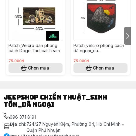
Patch_Velcro dán phong
Patch_velcro phong cách
cách Doge Tactical Team
dã ngoại_du
lịch_outdoor_hiking
adventure
75.000đ
75.000đ
Chọn mua
Chọn mua
Jeepshop chiến thuật_sinh
tồn_dã ngoại
096 371 8191
Địa chỉ
:
724/27 Nguyễn Kiệm, Phường 04, Hồ Chí Minh -
Quận Phú Nhuận