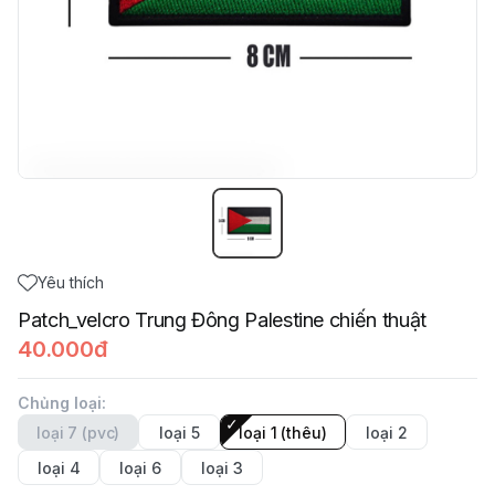
Yêu thích
Patch_velcro Trung Đông Palestine chiến thuật
40.000đ
Chủng loại
:
loại 7 (pvc)
loại 5
loại 1 (thêu)
loại 2
loại 4
loại 6
loại 3