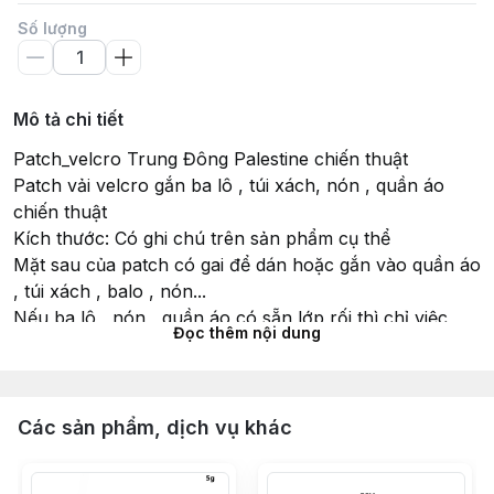
Số lượng
Mô tả chi tiết
Patch_velcro Trung Đông Palestine chiến thuật
Patch vải velcro gắn ba lô , túi xách, nón , quần áo
chiến thuật
Kích thước: Có ghi chú trên sản phẩm cụ thể
Mặt sau của patch có gai để dán hoặc gắn vào quần áo
, túi xách , balo , nón...
Nếu ba lô , nón , quần áo có sẵn lớp rối thì chỉ việc
Đọc thêm nội dung
gắn vào là được , rất nhanh và tiện dụng
#patch #velcro #tactical #miengdan #quandoi
#chienthuat #dangoai #army #military #us #palestine
#gaza #freedom
Các sản phẩm, dịch vụ khác