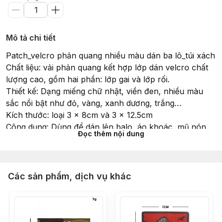
Mô tả chi tiết
Patch_velcro phản quang nhiều màu dán ba lô_túi xách
Chất liệu: vải phản quang kết hợp lớp dán velcro chất
lượng cao, gồm hai phần: lớp gai và lớp rối.
Thiết kế: Dạng miếng chữ nhật, viền đen, nhiều màu
sắc nổi bật như đỏ, vàng, xanh dương, trắng…
Kích thước: loại 3 x 8cm và 3 x 12.5cm
Công dụng: Dùng để dán lên balo, áo khoác, mũ nón,
Đọc thêm nội dung
túi đeo chéo... tiện lợi cho việc nhận diện hoặc trang trí
phong cách tactical/military.
Tính năng nổi bật:
Có thể thay thế/gắn tháo dễ dàng nhờ dán velcro.
Các sản phẩm, dịch vụ khác
Phản quang trong điều kiện ánh sáng yếu, tăng tính an
toàn khi di chuyển ban đêm.
Bền, không bong tróc khi sử dụng lâu dài.