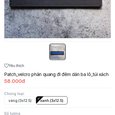
Yêu thích
Patch_velcro phản quang đi đêm dán ba lô_túi xách
58.000đ
Chủng loại
:
vàng (3x12.5)
xanh (3x12.5)
Số lượng