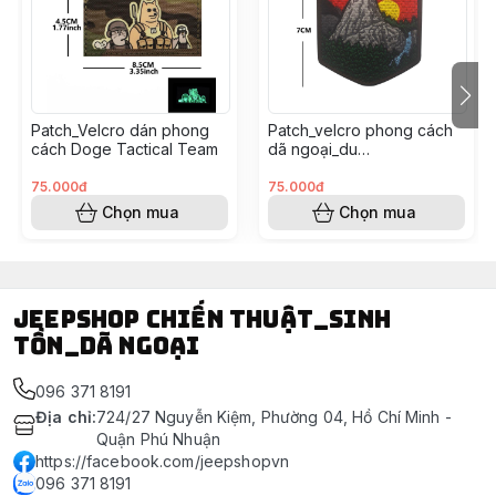
Phù hợp: Dân phượt, airsoft, leo núi, quân đội, bảo vệ,
cá nhân yêu thích thời trang quân sự.
Patch_Velcro dán phong
Patch_velcro phong cách
cách Doge Tactical Team
dã ngoại_du
lịch_outdoor_hiking
adventure
75.000đ
75.000đ
Chọn mua
Chọn mua
Jeepshop chiến thuật_sinh
tồn_dã ngoại
096 371 8191
Địa chỉ
:
724/27 Nguyễn Kiệm, Phường 04, Hồ Chí Minh -
Quận Phú Nhuận
https://facebook.com/jeepshopvn
096 371 8191