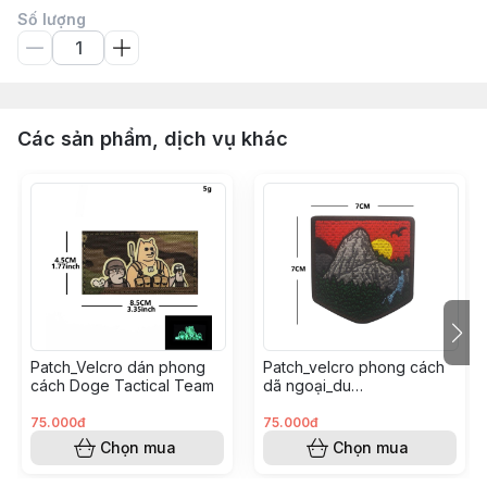
Số lượng
Các sản phẩm, dịch vụ khác
Patch_Velcro dán phong
Patch_velcro phong cách
cách Doge Tactical Team
dã ngoại_du
lịch_outdoor_hiking
adventure
75.000đ
75.000đ
Chọn mua
Chọn mua