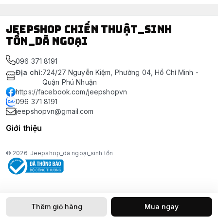
Jeepshop chiến thuật_sinh
tồn_dã ngoại
096 371 8191
Địa chỉ
:
724/27 Nguyễn Kiệm, Phường 04, Hồ Chí Minh -
Quận Phú Nhuận
https://facebook.com/jeepshopvn
096 371 8191
jeepshopvn@gmail.com
Giới thiệu
© 2026
Jeepshop_dã ngoại_sinh tồn
Thêm giỏ hàng
Mua ngay