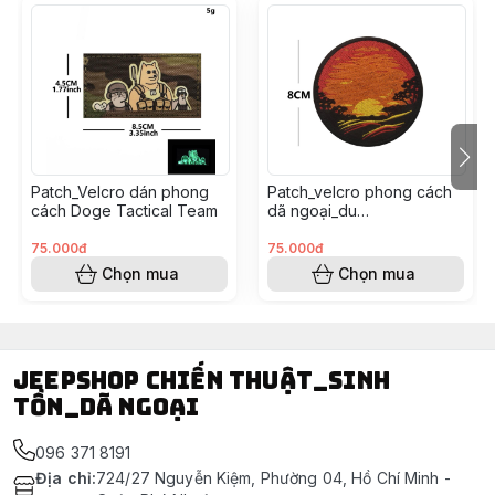
Patch_Velcro dán phong
Patch_velcro phong cách
cách Doge Tactical Team
dã ngoại_du
lịch_outdoor_hiking
adventure
75.000đ
75.000đ
Chọn mua
Chọn mua
Jeepshop chiến thuật_sinh
tồn_dã ngoại
096 371 8191
Địa chỉ
:
724/27 Nguyễn Kiệm, Phường 04, Hồ Chí Minh -