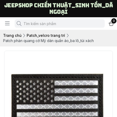
Jeepshop chiến thuật_sinh tồn_dã
ngoại
0
Trang chủ
Patch_velcro trang trí
Patch phản quang cờ Mỹ dán quần áo_ba lô_túi xách