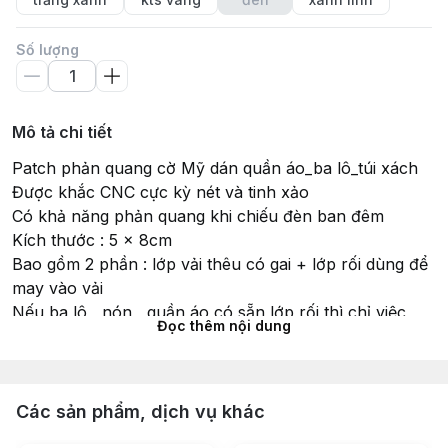
Số lượng
Mô tả chi tiết
Patch phản quang cờ Mỹ dán quần áo_ba lô_túi xách
Được khắc CNC cực kỳ nét và tinh xảo
Có khả năng phản quang khi chiếu đèn ban đêm
Kích thước : 5 x 8cm
Bao gồm 2 phần : lớp vải thêu có gai + lớp rối dùng để
may vào vải
Nếu ba lô , nón , quần áo có sẵn lớp rối thì chỉ việc
Đọc thêm nội dung
gắn vào là được , rất nhanh và tiện dụng
#patch #velcro #chienthuat #thienthan #quandoi
#hinhdan #patchdan #linh #patchcomy
#patchchienthuat #phanquang #patchphanquang
Các sản phẩm, dịch vụ khác