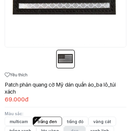
Yêu thích
Patch phản quang cờ Mỹ dán quần áo_ba lô_túi
xách
69.000đ
Màu sắc
:
multicam
trắng đen
trắng đỏ
vàng cát
trắng xanh
kts vàng
đen
xanh lính