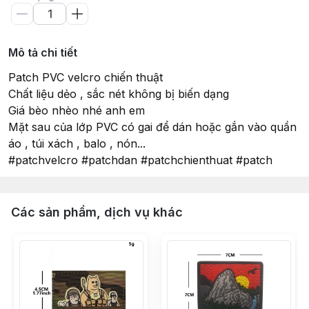
Mô tả chi tiết
Patch PVC velcro chiến thuật
Chất liệu dẻo , sắc nét không bị biến dạng
Giá bèo nhèo nhé anh em
Mặt sau của lớp PVC có gai để dán hoặc gắn vào quần
áo , túi xách , balo , nón...
#patchvelcro #patchdan #patchchienthuat #patch
Các sản phẩm, dịch vụ khác