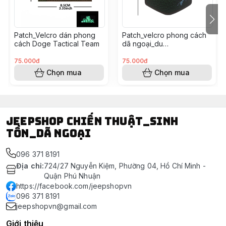
Patch_Velcro dán phong
Patch_velcro phong cách
cách Doge Tactical Team
dã ngoại_du
lịch_outdoor_hiking
adventure
75.000đ
75.000đ
Chọn mua
Chọn mua
Jeepshop chiến thuật_sinh
tồn_dã ngoại
096 371 8191
Địa chỉ
:
724/27 Nguyễn Kiệm, Phường 04, Hồ Chí Minh -
Quận Phú Nhuận
https://facebook.com/jeepshopvn
096 371 8191
jeepshopvn@gmail.com
Giới thiệu