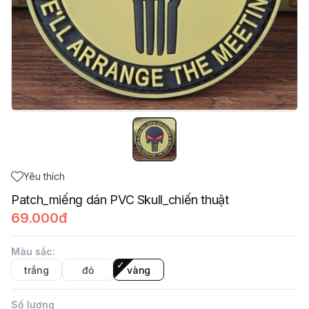
Yêu thích
Patch_miếng dán PVC Skull_chiến thuật
69.000đ
Màu sắc
:
trắng
đỏ
vàng
Số lượng