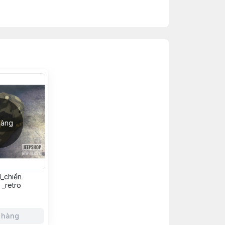
hàng
1_chiến
 _retro
 hàng