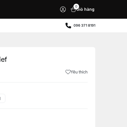
0
Giỏ hàng
096 371 8191
ief
Yêu thích
d