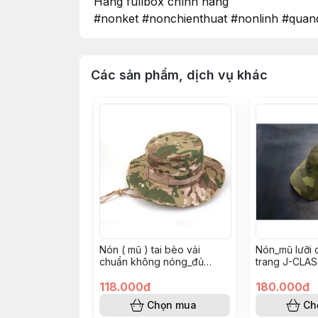
Hàng fullbox chính hãng
#nonket #nonchienthuat #nonlinh #quand
Các sản phẩm, dịch vụ khác
Nón ( mũ ) tai bèo vải
Nón_mũ lưỡi 
chuẩn không nóng_đủ
trang J-CLAS
size_đủ màu
118.000đ
180.000đ
Chọn mua
Ch