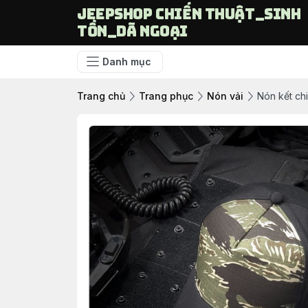
Jeepshop chiến thuật_sinh
tồn_dã ngoại
Danh mục
Trang chủ
Trang phục
Nón vải
Nón kết ch