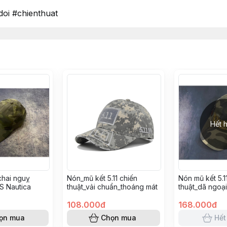
oi #chienthuat
Hết 
chai nguỵ
Nón_mũ kết 5.11 chiến
Nón mũ kết 5.1
S Nautica
thuật_vải chuẩn_thoáng mát
thuật_dã ngoại
108.000đ
168.000đ
ọn mua
Chọn mua
Hết