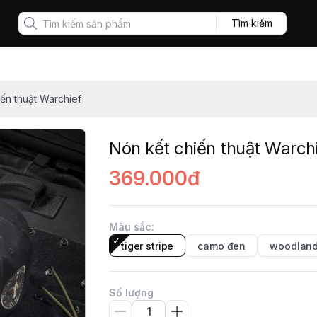
Tìm kiếm
iến thuật Warchief
Nón kết chiến thuật Warch
369.000đ
Màu sắc
:
tiger stripe
camo đen
woodlan
Số lượng