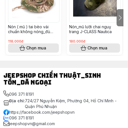
Nón ( mũ ) tai bèo vải
Nón_mũ lưỡi chai nguỵ
chuẩn không nóng_đủ
trang J-CLASS Nautica
size_đủ màu
118.000đ
180.000đ
Chọn mua
Chọn mua
Jeepshop chiến thuật_sinh
tồn_dã ngoại
096 371 8191
Địa chỉ
:
724/27 Nguyễn Kiệm, Phường 04, Hồ Chí Minh -
Quận Phú Nhuận
https://facebook.com/jeepshopvn
096 371 8191
jeepshopvn@gmail.com