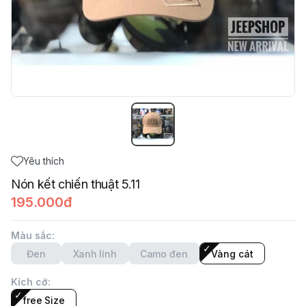
Yêu thích
Nón kết chiến thuật 5.11
195.000đ
Màu sắc
:
Đen
Xanh lính
Camo đen
Vàng cát
Kích cỡ
:
free Size