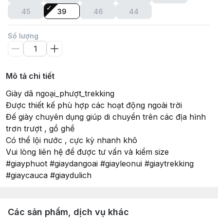
45
39
46
44
Số lượng
Mô tả chi tiết
Giày dã ngoại_phượt_trekking
Được thiết kế phù hợp các hoạt động ngoài trời
Đế giày chuyên dụng giúp di chuyển trên các địa hình
trơn trượt , gồ ghề
Có thể lội nước , cực kỳ nhanh khô
Vui lòng liên hệ để được tư vấn và kiểm size
#giayphuot #giaydangoai #giayleonui #giaytrekking
#giaycauca #giaydulich
Các sản phẩm, dịch vụ khác