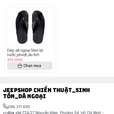
Dép dã ngoại 5ten lội
nước_phượt_du lịch
420.000đ
Chọn mua
Jeepshop chiến thuật_sinh
tồn_dã ngoại
096 371 8191
Địa chỉ
:
724/27 Nguyễn Kiệm, Phường 04, Hồ Chí Minh -