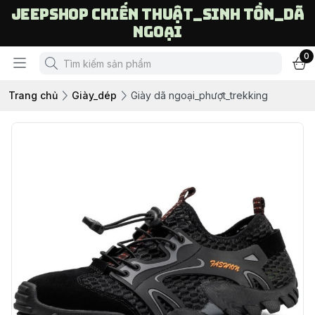
Jeepshop chiến thuật_sinh tồn_dã
ngoại
0
Trang chủ
Giày_dép
Giày dã ngoại_phượt_trekking