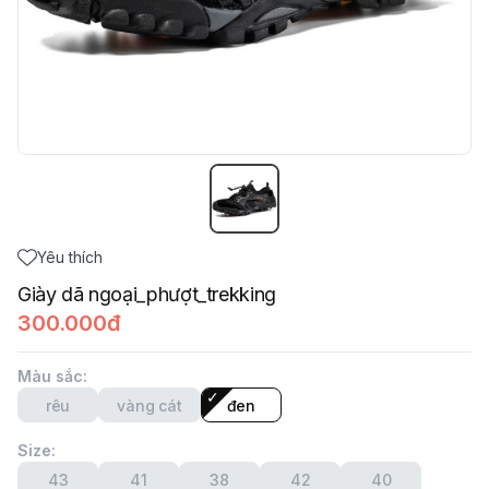
Yêu thích
Giày dã ngoại_phượt_trekking
300.000đ
Màu sắc
:
rêu
vàng cát
đen
Size
:
43
41
38
42
40