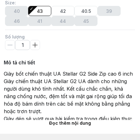
Size
:
40
43
42
40.5
39
46
41
44
45
Số lượng
Mô tả chi tiết
Giày bốt chiến thuật UA Stellar G2 Side Zip cao 6 inch
Giày chiến thuật UA Stellar G2 UA dành cho những
người dùng khó tính nhất. Kết cấu chắc chắn, khả
năng chống nước, đệm tốt và mặt gai rộng giúp tối đa
hóa độ bám dính trên các bề mặt không bằng phẳng
hoặc trơn trượt.
Giày dép sẽ vượt qua bài kiểm tra trong điều kiện thực
Đọc thêm nội dung
địa khó khăn. Phần trên được làm bằng da hạt chất
lượng cao giúp thông gió đầy đủ - đế dày cách nhiệt tốt