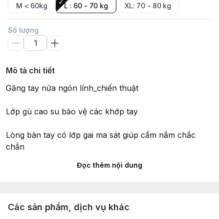
M < 60kg
L : 60 - 70 kg
XL: 70 - 80 kg
Số lượng
Mô tả chi tiết
Găng tay nửa ngón lính_chiến thuật
Lớp gù cao su bảo vệ các khớp tay
Lòng bàn tay có lớp gai ma sát giúp cầm nắm chắc
chắn
Đọc thêm nội dung
Kích thước : M, L , XL
Có thể dùng trong các hoạt động quân đội , leo núi ,
chơi thể thao, đi xe ,
Các sản phẩm, dịch vụ khác