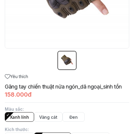
Yêu thích
Găng tay chiến thuật nửa ngón_dã ngoại_sinh tồn
158.000đ
Màu sắc
:
Xanh lính
Vàng cát
Đen
Kích thước
: