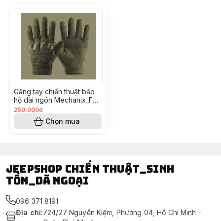
#gangtay #gangtaynuangon #gangtaylinh
#gangtaychienthuat #gangtayquandoi #gangtaybaoho
Găng tay chiến thuật bảo
hộ dài ngón Mechanix_Full
Finger Tactical Gloves
250.000đ
Chọn mua
Jeepshop chiến thuật_sinh
tồn_dã ngoại
096 371 8191
Địa chỉ
:
724/27 Nguyễn Kiệm, Phường 04, Hồ Chí Minh -