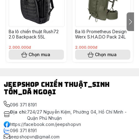
Ba lô chiến thuật Rush72
Ba lô Prometheus Design
2.0 Backpack 55L
Werx S.H.A.D.O Pack 24L
2.000.000đ
2.000.000đ
Chọn mua
Chọn mua
Jeepshop chiến thuật_sinh
tồn_dã ngoại
096 371 8191
Địa chỉ
:
724/27 Nguyễn Kiệm, Phường 04, Hồ Chí Minh -
Quận Phú Nhuận
https://facebook.com/jeepshopvn
096 371 8191
jeepshopvn@gmail.com