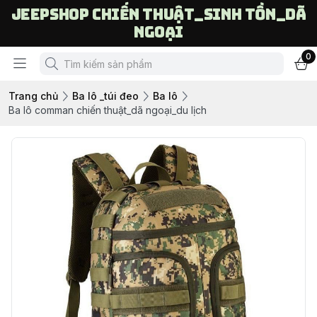
Jeepshop chiến thuật_sinh tồn_dã
ngoại
0
Trang chủ
Ba lô _túi đeo
Ba lô
Ba lô comman chiến thuật_dã ngoại_du lịch