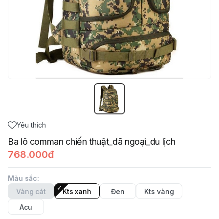
Yêu thích
Ba lô comman chiến thuật_dã ngoại_du lịch
768.000đ
Màu sắc
:
Vàng cát
Kts xanh
Đen
Kts vàng
Acu