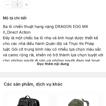
Mô tả chi tiết
Ba lô chiến thuật hạng nặng DRAGON EGG MK
II_Direct Action
Đây là một chiếc ba lô nhẹ và linh hoạt được thiết kế
cho các nhà điều hành Quân đội và Thực thi Pháp
luật. Gói cỡ trung bình này có nhiều lựa chọn màu sắc
và camo rộng rãi, khiến nó trở thành lựa chọn tuyệt vời
cho những người đi săn và những người đam mê hoạt
Đọc thêm nội dung
động ngoài trời. Bạn cũng có thể mặc nó dưới dạng rằn
ri tuyết - PenCott SnowDrift™ cho các hoạt động mùa
đông. Các lựa chọn camo/màu sắc với kiểu dáng và
cảm giác đơn giản khiến nó trở thành một chiếc túi
Các sản phẩm, dịch vụ khác
Mang theo Hàng ngày (EDC) hoàn hảo. Nếu bạn đang
tìm kiếm một chiếc ba lô MOLLE hạng nặng cho máy
tính xách tay, máy tính bảng, iPad, túi đựng nước, v.v.