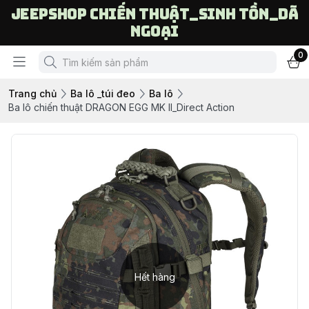
Jeepshop chiến thuật_sinh tồn_dã
ngoại
0
Trang chủ
Ba lô _túi đeo
Ba lô
Ba lô chiến thuật DRAGON EGG MK II_Direct Action
Hết hàng