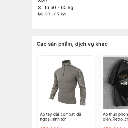
Size
S : từ 50 - 60 kg
M: 60 -65 kg
L: 65 -70 kg
XL: 70 - 80 kg
XXL: 80 -90 kg
#aothun #aolinh #wash #wax
Các sản phẩm, dịch vụ khác
Hết
Áo tay dài_combat_dã
Áo thun phon
ngoại_sinh tồn
điển_Retro_ch