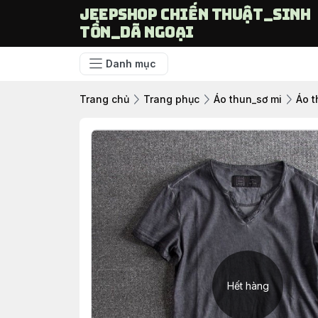
Jeepshop chiến thuật_sinh
tồn_dã ngoại
Danh mục
Trang chủ
Trang phục
Áo thun_sơ mi
Áo t
Hết hàng