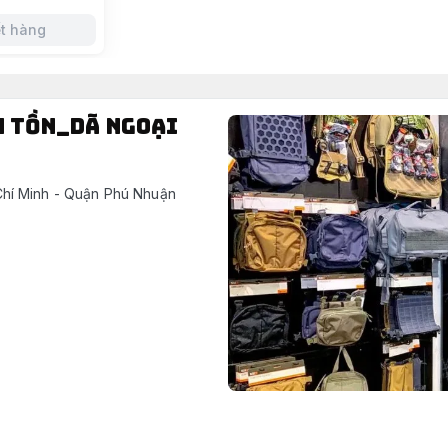
t hàng
h tồn_dã ngoại
hí Minh - Quận Phú Nhuận