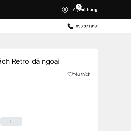
0
Giỏ hàng
096 371 8191
ách Retro_dã ngoại
Yêu thích
L