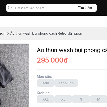
Tìm kiếm
hun
Áo thun wash bụi phong cách Retro_dã ngoại
Áo thun wash bụi phong c
295.000đ
Màu sắc
:
Xám
Xanh lính
Kích cỡ
:
XXL
XL
S
M