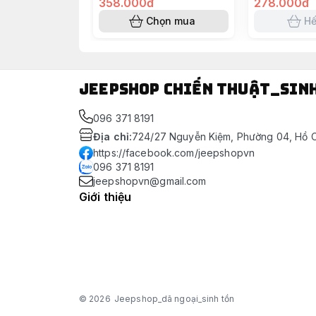
358.000đ
278.000đ
Chọn mua
Hế
Jeepshop chiến thuật_sin
096 371 8191
Địa chỉ
:
724/27 Nguyễn Kiệm, Phường 04, Hồ C
https://facebook.com/jeepshopvn
096 371 8191
jeepshopvn@gmail.com
Giới thiệu
© 2026
Jeepshop_dã ngoại_sinh tồn