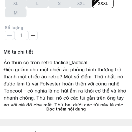
XL
L
S
XXL
XXXL
M
Số lượng
Mô tả chi tiết
Áo thun cổ tròn retro tactical_tactical
Điều gì làm cho một chiếc áo phông bình thường trở
thành một chiếc áo retro? Một số điểm. Thứ nhất: nó
được làm từ vải Polyester hoàn thiện với công nghệ
Topcool – có nghĩa là nó hút ẩm ra khỏi cơ thể và khô
nhanh chóng. Thứ hai: nó có các túi gắn trên ống tay
áo với giá đỡ che mắt. Thứ ba: dưới các túi này là các
Đọc thêm nội dung
tấm Velcro nhỏ phù hợp để cá nhân hóa. Ngay cả logo
HTX cũng được thêu kín đáo dưới chân áo, giúp người
dùng có thể tháo ra khi cần. Chỉ cần chọn màu của