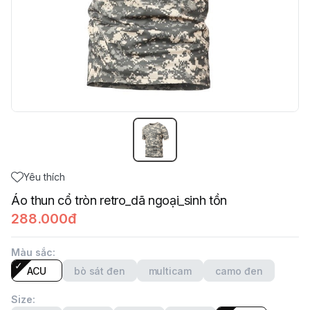
Yêu thích
Áo thun cổ tròn retro_dã ngoại_sinh tồn
288.000đ
Màu sắc
:
ACU
bò sát đen
multicam
camo đen
Size
: