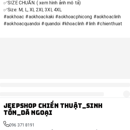
✅SIZE CHUẨN. ( xem hình ảnh mô tả)
✅Size: M, L, Xl, 2Xl, 3Xl, 4XL
#aokhoac #aokhoackaki #aokhoacphicong #aokhoaclinh
#aokhoacquandoi #quandoi #khoaclinh #linh #chienthuat
Jeepshop chiến thuật_sinh
tồn_dã ngoại
096 371 8191