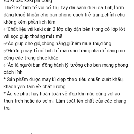
Áo khoác kaki phi công
Thiết kế tinh tế với cổ trụ, tay dài sành điệu cá tính,form
dáng khoẻ khoắn cho bạn phong cách trẻ trung,chỉnh chu
không kém phần lịch lãm
✅Chất liệu:vải kaki cán 2 lớp dày dặn bên trong có lớp lót
vải sọc giúp thoáng mát mẽ
✅Áo giúp che gió,chống nắng,giữ ấm mùa thu,đông
✅Đường may tỉ mỉ,tinh tế màu sắc trang nhã dể dàng mix
cùng các trang phục khác
✅Áo là người bạn đồng hành lý tưởng cho bạn mang phong
cách lính
* Sản phẩm được may kĩ đẹp theo tiêu chuẩn xuất khẩu,
khách yên tâm về chất lượng.
* Áo sẽ phát huy hoàn toàn vẻ đẹp khi mặc cùng với áo
thun trơn hoặc áo sơ mi. Làm toát lên chất của các chàng
trai